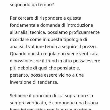
n
d
seguendo da tempo?
t
e
b
Per cercare di rispondere a questa
a
fondamentale domanda di introduzione
r
all’analisi tecnica, possiamo proficuamente
ricordare come in questa tipologia di
analisi il volume tenda a seguire il prezzo.
Quando questa regola non viene verificata,
è possibile che il trend in atto possa essere
più debole di quel che pensiate e,
pertanto, possa essere vicino a una
inversione di tendenza.
Sebbene il principio di cui sopra non sia
sempre verificato, è comunque una buona
base introduttiva con la quale partire e,