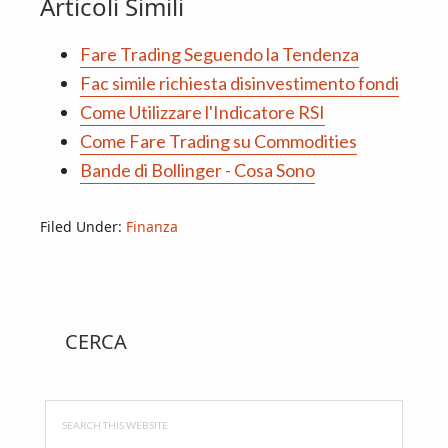
Articoli Simili
Fare Trading Seguendo la Tendenza
Fac simile richiesta disinvestimento fondi​
Come Utilizzare l'Indicatore RSI
Come Fare Trading su Commodities
Bande di Bollinger - Cosa Sono
Filed Under:
Finanza
Primary
CERCA
Sidebar
Search
this