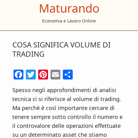
Maturando
S
S
S
k
k
k
Economia e Lavoro Online
i
i
i
p
p
p
t
t
t
COSA SIGNIFICA VOLUME DI
o
o
o
TRADING
m
p
f
a
r
o
F
T
Pi
E
C
i
i
o
ac
w
nt
m
o
n
m
t
Spesso negli approfondimenti di analisi
e
itt
er
ai
n
c
a
e
tecnica ci si riferisce al volume di trading.
b
er
es
l
di
o
r
r
Ma perchè è così importante cercare di
o
t
vi
n
y
tenere sempre sotto controllo il numero e
t
s
o
di
il controvalore delle operazioni effettuate
e
i
k
su un determinato asset che stiamo