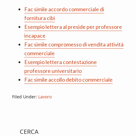
Fac simile accordo commerciale di
fornitura cibi​
Esempio lettera al preside per professore
incapace
Fac simile compromesso di vendita attività
commerciale
Esempio lettera contestazione
professore universitario
Fac simile accollo debito commerciale
Filed Under:
Lavoro
Primary
CERCA