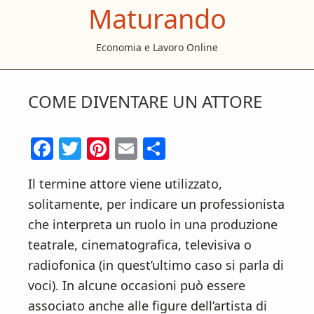
Maturando
S
S
S
k
k
k
Economia e Lavoro Online
i
i
i
p
p
p
t
t
t
COME DIVENTARE UN ATTORE
o
o
o
m
p
f
F
T
Pi
E
C
a
r
o
ac
w
nt
m
o
i
i
o
Il termine attore viene utilizzato,
e
itt
er
ai
n
n
m
t
solitamente, per indicare un professionista
b
er
es
l
di
c
a
e
che interpreta un ruolo in una produzione
o
t
vi
o
r
r
teatrale, cinematografica, televisiva o
n
y
o
di
radiofonica (in quest’ultimo caso si parla di
t
s
k
voci). In alcune occasioni può essere
e
i
associato anche alle figure dell’artista di