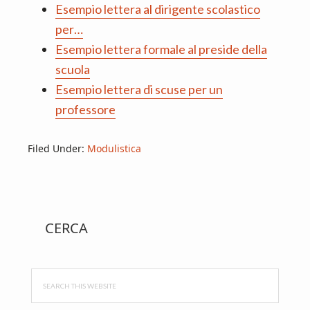
Esempio lettera al dirigente scolastico
per…
Esempio lettera formale al preside della
scuola
Esempio lettera di scuse per un
professore
Filed Under:
Modulistica
Primary
CERCA
Sidebar
Search
this