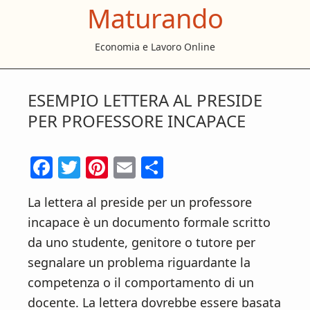
Maturando
S
S
S
k
k
k
Economia e Lavoro Online
i
i
i
p
p
p
t
t
t
ESEMPIO LETTERA AL PRESIDE
o
o
o
PER PROFESSORE INCAPACE
m
p
f
a
r
o
F
T
Pi
E
C
i
i
o
ac
w
nt
m
o
n
m
t
La lettera al preside per un professore
e
itt
er
ai
n
c
a
e
incapace è un documento formale scritto
b
er
es
l
di
o
r
r
da uno studente, genitore o tutore per
o
t
vi
n
y
segnalare un problema riguardante la
t
s
o
di
competenza o il comportamento di un
e
i
k
docente. La lettera dovrebbe essere basata