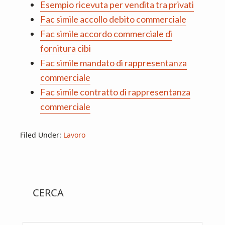
Esempio ricevuta per vendita tra privati
Fac simile accollo debito commerciale
Fac simile accordo commerciale di
fornitura cibi​
Fac simile mandato di rappresentanza
commerciale
Fac simile contratto di rappresentanza
commerciale
Filed Under:
Lavoro
Primary
CERCA
Sidebar