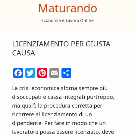
Maturando
S
S
S
k
k
k
Economia e Lavoro Online
i
i
i
p
p
p
t
t
t
LICENZIAMENTO PER GIUSTA
o
o
o
CAUSA
m
p
f
a
r
o
F
T
Pi
E
C
i
i
o
ac
w
nt
m
o
n
m
t
La crisi economica sforna sempre più
e
itt
er
ai
n
c
a
e
disoccupati e cassa integrati purtroppo,
b
er
es
l
di
o
r
r
ma qual’è la procedura corretta per
o
t
vi
n
y
ricorrere al licenziamento di un
t
s
o
di
dipendente. Per fare in modo che un
e
i
k
lavoratore possa essere licenziato, deve