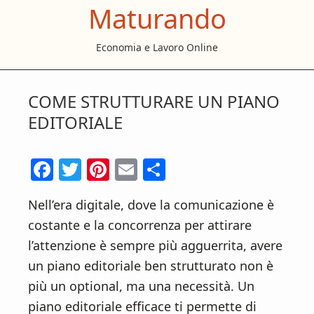
Maturando
S
S
S
k
k
k
Economia e Lavoro Online
i
i
i
p
p
p
t
t
t
COME STRUTTURARE UN PIANO
o
o
o
EDITORIALE
m
p
f
a
r
o
F
T
Pi
E
C
i
i
o
ac
w
nt
m
o
n
m
t
Nell’era digitale, dove la comunicazione è
e
itt
er
ai
n
c
a
e
costante e la concorrenza per attirare
b
er
es
l
di
o
r
r
l’attenzione è sempre più agguerrita, avere
o
t
vi
n
y
un piano editoriale ben strutturato non è
t
s
o
di
più un optional, ma una necessità. Un
e
i
k
piano editoriale efficace ti permette di