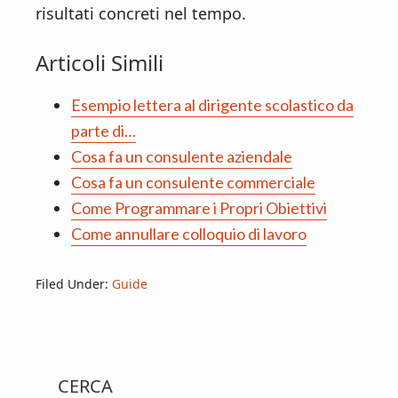
risultati concreti nel tempo.
Articoli Simili
Esempio lettera al dirigente scolastico da
parte di…
Cosa fa un consulente aziendale
Cosa fa un consulente commerciale
Come Programmare i Propri Obiettivi
Come annullare colloquio di lavoro
Filed Under:
Guide
Primary
CERCA