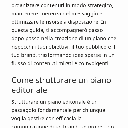
n
d
organizzare contenuti in modo strategico,
t
e
mantenere coerenza nel messaggio e
b
ottimizzare le risorse a disposizione. In
a
questa guida, ti accompagnerò passo
r
dopo passo nella creazione di un piano che
rispecchi i tuoi obiettivi, il tuo pubblico e il
tuo brand, trasformando idee sparse in un
flusso di contenuti mirati e coinvolgenti.
Come strutturare un piano
editoriale
Strutturare un piano editoriale è un
passaggio fondamentale per chiunque
voglia gestire con efficacia la
comunicazione di un brand, un progetto o