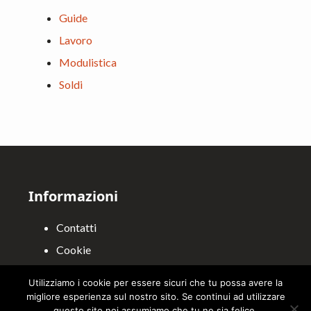
Guide
Lavoro
Modulistica
Soldi
Footer
Informazioni
Contatti
Cookie
Privacy
Utilizziamo i cookie per essere sicuri che tu possa avere la
migliore esperienza sul nostro sito. Se continui ad utilizzare
questo sito noi assumiamo che tu ne sia felice.