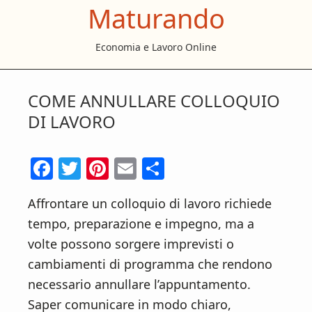
Maturando
S
S
S
k
k
k
Economia e Lavoro Online
i
i
i
p
p
p
t
t
t
COME ANNULLARE COLLOQUIO
o
o
o
DI LAVORO
m
p
f
a
r
o
F
T
Pi
E
C
i
i
o
ac
w
nt
m
o
n
m
t
Affrontare un colloquio di lavoro richiede
e
itt
er
ai
n
c
a
e
tempo, preparazione e impegno, ma a
b
er
es
l
di
o
r
r
volte possono sorgere imprevisti o
o
t
vi
n
y
cambiamenti di programma che rendono
t
s
o
di
necessario annullare l’appuntamento.
e
i
k
Saper comunicare in modo chiaro,