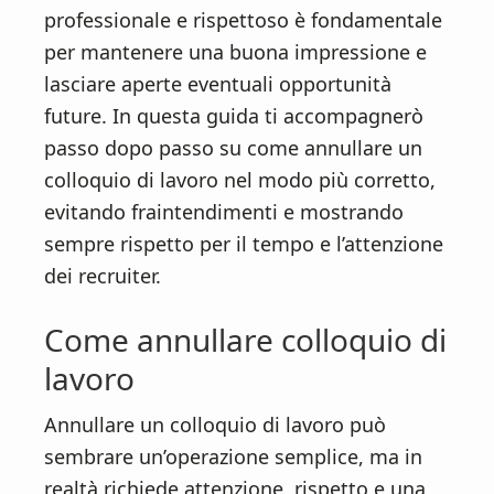
n
d
professionale e rispettoso è fondamentale
t
e
per mantenere una buona impressione e
b
lasciare aperte eventuali opportunità
a
future. In questa guida ti accompagnerò
r
passo dopo passo su come annullare un
colloquio di lavoro nel modo più corretto,
evitando fraintendimenti e mostrando
sempre rispetto per il tempo e l’attenzione
dei recruiter.
Come annullare colloquio di
lavoro
Annullare un colloquio di lavoro può
sembrare un’operazione semplice, ma in
realtà richiede attenzione, rispetto e una