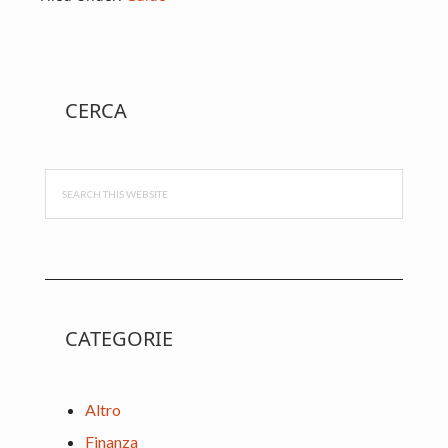
Primary
CERCA
Sidebar
Search
this
website
CATEGORIE
Altro
Finanza