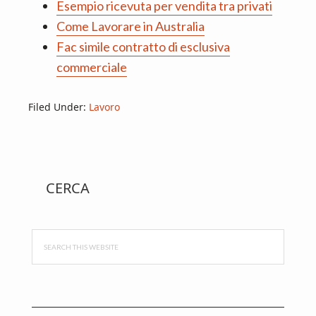
Esempio ricevuta per vendita tra privati
Come Lavorare in Australia
Fac simile contratto di esclusiva
commerciale
Filed Under:
Lavoro
Primary
CERCA
Sidebar
Search
this
website