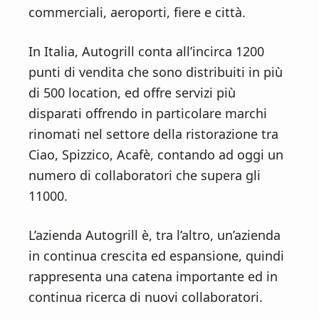
n
d
commerciali, aeroporti, fiere e città.
t
e
b
In Italia, Autogrill conta all’incirca 1200
a
punti di vendita che sono distribuiti in più
r
di 500 location, ed offre servizi più
disparati offrendo in particolare marchi
rinomati nel settore della ristorazione tra
Ciao, Spizzico, Acafè, contando ad oggi un
numero di collaboratori che supera gli
11000.
L’azienda Autogrill è, tra l’altro, un’azienda
in continua crescita ed espansione, quindi
rappresenta una catena importante ed in
continua ricerca di nuovi collaboratori.