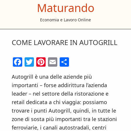
Maturando
S
S
S
k
k
k
Economia e Lavoro Online
i
i
i
p
p
p
t
t
t
COME LAVORARE IN AUTOGRILL
o
o
o
m
p
f
F
T
Pi
E
C
a
r
o
ac
w
nt
m
o
i
i
o
Autogrill è una delle aziende più
e
itt
er
ai
n
n
m
t
importanti – forse addirittura l’azienda
b
er
es
l
di
c
a
e
leader – nel settore della ristorazione e
o
t
vi
o
r
r
retail dedicata a chi viaggia: possiamo
n
y
o
di
trovare i punti Autogrill, quindi, in tutte le
t
s
k
zone di sosta più importanti tra le stazioni
e
i
ferroviarie, i canali autostradali, centri