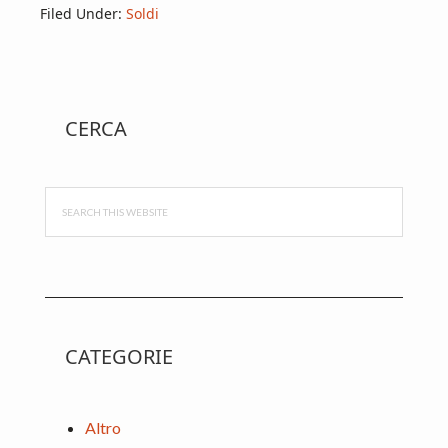
Filed Under:
Soldi
Primary
CERCA
Sidebar
Search
this
website
CATEGORIE
Altro