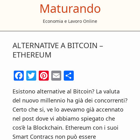
Maturando
S
S
S
k
k
k
Economia e Lavoro Online
i
i
i
p
p
p
t
t
t
ALTERNATIVE A BITCOIN –
o
o
o
ETHEREUM
m
p
f
a
r
o
F
T
Pi
E
C
i
i
o
ac
w
nt
m
o
n
m
t
Esistono alternative al Bitcoin? La valuta
e
itt
er
ai
n
c
a
e
del nuovo millennio ha già dei concorrenti?
b
er
es
l
di
o
r
r
Certo che si, ve lo avevamo già accennato
o
t
vi
n
y
nel post dove vi abbiamo spiegato che
t
s
o
di
cos’è la Blockchain. Ethereum con i suoi
e
i
k
Smart Contracs non può essere